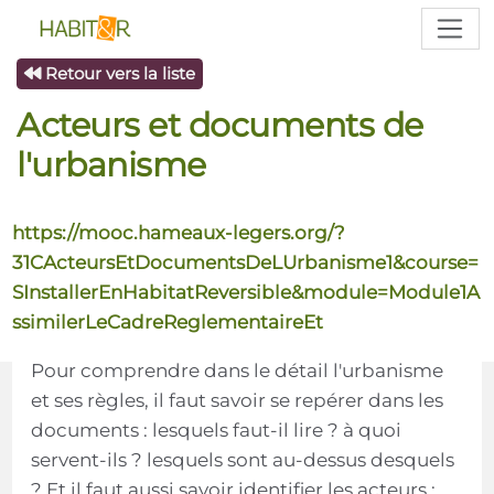
Retour vers la liste
Acteurs et documents de
l'urbanisme
https://mooc.hameaux-legers.org/?
31CActeursEtDocumentsDeLUrbanisme1&course=
SInstallerEnHabitatReversible&module=Module1A
ssimilerLeCadreReglementaireEt
Pour comprendre dans le détail l'urbanisme
et ses règles, il faut savoir se repérer dans les
documents : lesquels faut-il lire ? à quoi
servent-ils ? lesquels sont au-dessus desquels
? Et il faut aussi savoir identifier les acteurs :