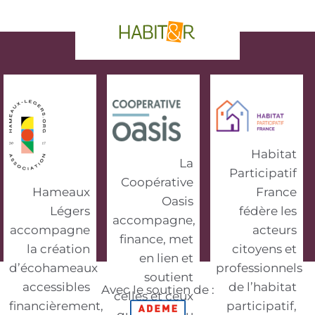
phrase d'accroche
Habitat
La
Participatif
Coopérative
Hameaux
France
Oasis
Légers
fédère les
accompagne,
accompagne
acteurs
finance, met
la création
citoyens et
en lien et
d’écohameaux
professionnels
soutient
accessibles
de l’habitat
Avec le soutien de :
celles et ceux
financièrement,
participatif,