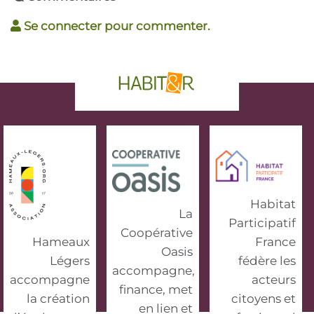
Se connecter pour commenter.
phrase d'accroche
Habitat
La
Participatif
Coopérative
Hameaux
France
Oasis
Légers
fédère les
accompagne,
accompagne
acteurs
finance, met
la création
citoyens et
en lien et