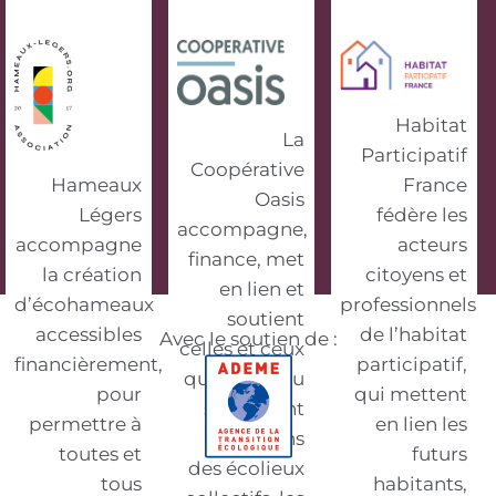
Habitat
La
Participatif
Coopérative
Hameaux
France
Oasis
Légers
fédère les
accompagne,
accompagne
acteurs
finance, met
la création
citoyens et
en lien et
d’écohameaux
professionnels
soutient
accessibles
de l’habitat
Avec le soutien de :
celles et ceux
financièrement,
participatif,
qui vivent ou
pour
qui mettent
souhaitent
permettre à
en lien les
vivre dans
toutes et
futurs
des écolieux
tous
habitants,