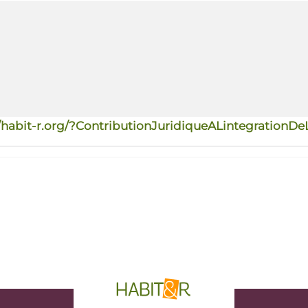
//habit-r.org/?ContributionJuridiqueALintegrationD
phrase d'accroche