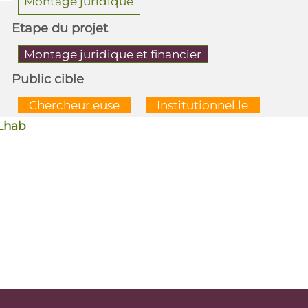
Montage juridique
Etape du projet
Montage juridique et financier
Public cible
  Chercheur.euse  
  Institutionnel.le  
eLhab