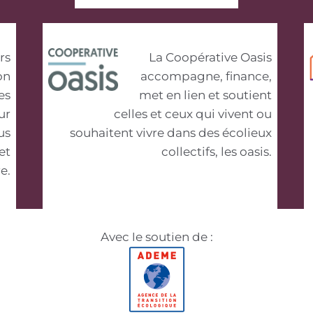
rs
La Coopérative Oasis
on
accompagne, finance,
es
met en lien et soutient
ur
celles et ceux qui vivent ou
us
souhaitent vivre dans des écolieux
et
collectifs, les oasis.
e.
Avec le soutien de :