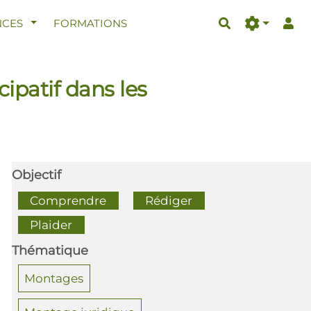
AFFICHER LE MENU
CES
FORMATIONS
Rechercher
cipatif dans les
Objectif
  Comprendre  
  Rédiger  
  Plaider  
Thématique
Montages