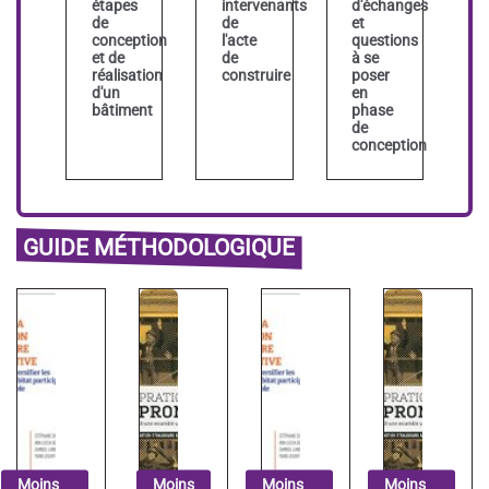
étapes
intervenants
d'échanges
de
de
et
conception
l'acte
questions
et de
de
à se
réalisation
construire
poser
d'un
en
bâtiment
phase
de
conception
GUIDE MÉTHODOLOGIQUE
Moins
Moins
Moins
Moins