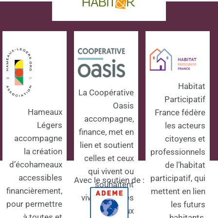
phrase d'accroche
Habitat
La Coopérative
Participatif
Oasis
Hameaux
France fédère
accompagne,
Légers
les acteurs
finance, met en
accompagne
citoyens et
lien et soutient
la création
professionnels
celles et ceux
d’écohameaux
de l’habitat
qui vivent ou
accessibles
participatif, qui
Avec le soutien de :
souhaitent
financièrement,
mettent en lien
vivre dans des
pour permettre
les futurs
écolieux
à toutes et
habitants,