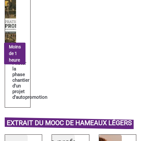
Moins
de 1
heure
Piloter
la
phase
chantier
d’un
projet
d’autopromotion
EXTRAIT DU MOOC DE HAMEAUX LÉGERS