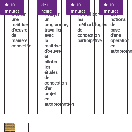
de 10
de 1
de 10
de 10
minutes
heure
minutes
minutes
Choisir
Rédiger
Formaliser
Les
une
un
les
notions
maîtrise
programme,
méthodologies
de
d’œuvre
travailler
de
base
de
avec
conception
d'une
manière
la
participative
opération
concertée
maitrise
en
d’oeuvre
autopromo
et
piloter
les
études
de
conception
d’un
projet
en
autopromotion