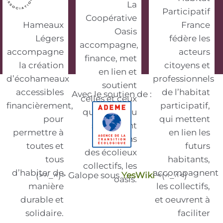
La
Participatif
Coopérative
Hameaux
France
Oasis
Légers
fédère les
accompagne,
accompagne
acteurs
finance, met
la création
citoyens et
en lien et
d’écohameaux
professionnels
soutient
accessibles
de l’habitat
Avec le soutien de :
celles et ceux
financièrement,
participatif,
qui vivent ou
pour
qui mettent
souhaitent
permettre à
en lien les
vivre dans
toutes et
futurs
des écolieux
tous
habitants,
collectifs, les
d’habiter de
accompagnent
(>^_^)> Galope sous
YesWiki
<(^_^<)
oasis.
manière
les collectifs,
durable et
et oeuvrent à
solidaire.
faciliter