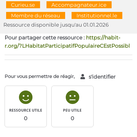
  Curieu.se  
  Accompagnateur.ice  
  Membre du réseau  
  Institutionnel.le  
Ressource disponible jusqu'au 01.01.2026
Pour partager cette ressource :
https://habit-
r.org/?LHabitatParticipatifPopulaireCEstPossibl
Pour vous permettre de réagir,
s'identifier
RESSOURCE UTILE
PEU UTILE
0
0