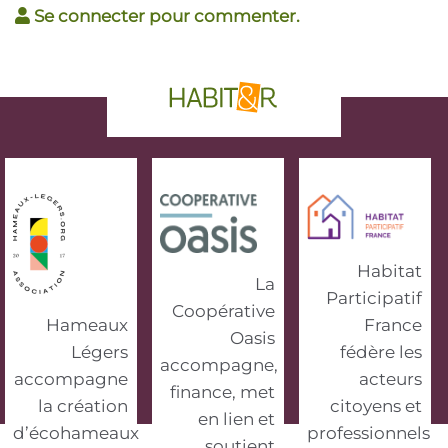
Se connecter pour commenter.
phrase d'accroche
Habitat
La
Participatif
Coopérative
Hameaux
France
Oasis
Légers
fédère les
accompagne,
accompagne
acteurs
finance, met
la création
citoyens et
en lien et
d’écohameaux
professionnels
soutient