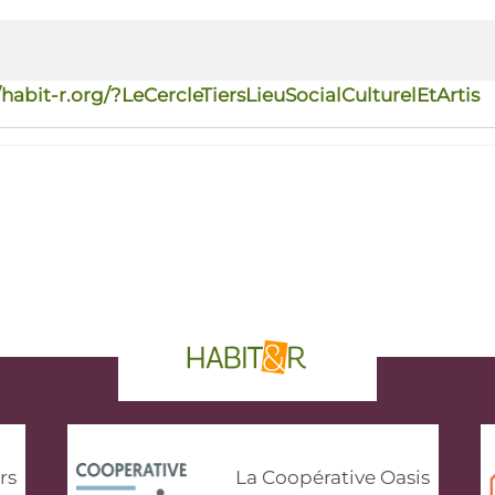
/habit-r.org/?LeCercleTiersLieuSocialCulturelEtArtis
phrase d'accroche
rs
La Coopérative Oasis