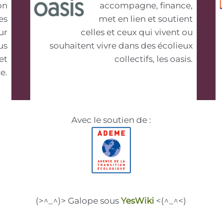
on
accompagne, finance,
es
met en lien et soutient
ur
celles et ceux qui vivent ou
us
souhaitent vivre dans des écolieux
et
collectifs, les oasis.
e.
Avec le soutien de :
(>^_^)> Galope sous
YesWiki
<(^_^<)