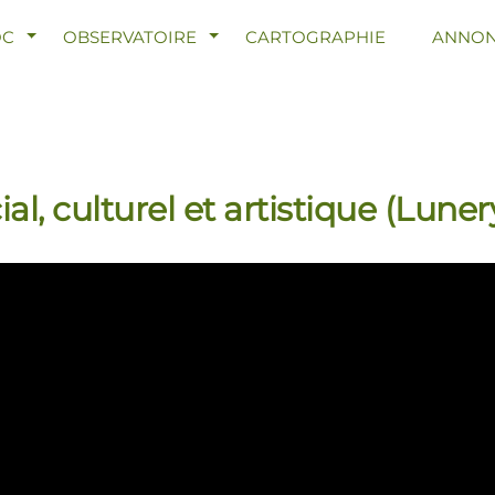
R LE MENU
AFFICHER LE MENU
AFFICHER LE MENU
OC
OBSERVATOIRE
CARTOGRAPHIE
ANNON
cial, culturel et artistique (Luner