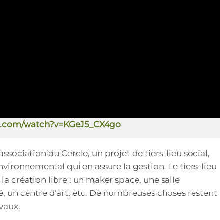
e.com/watch?v=KGeJ5_CX4go
ssociation du Cercle, un projet de tiers-lieu social,
environnemental qui en assure la gestion. Le tiers-lieu
 création libre : un maker space, une salle
é, un centre d'art, etc. De nombreuses choses restent
avaux.