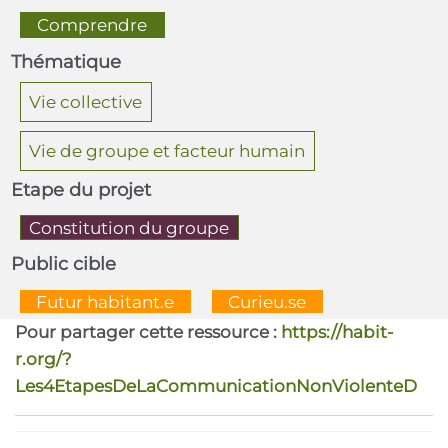
  Comprendre  
Thématique
Vie collective
Vie de groupe et facteur humain
Etape du projet
Constitution du groupe
Public cible
  Futur habitant.e  
  Curieu.se  
Pour partager cette ressource :
https://habit-
r.org/?
Les4EtapesDeLaCommunicationNonViolenteD