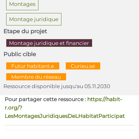
Montages
Montage juridique
Etape du projet
Montage juridique et financier
Public cible
  Futur habitant.e  
  Curieu.se  
  Membre du réseau  
Ressource disponible jusqu'au 05.11.2030
Pour partager cette ressource :
https://habit-
r.org/?
LesMontagesJuridiquesDeLHabitatParticipat