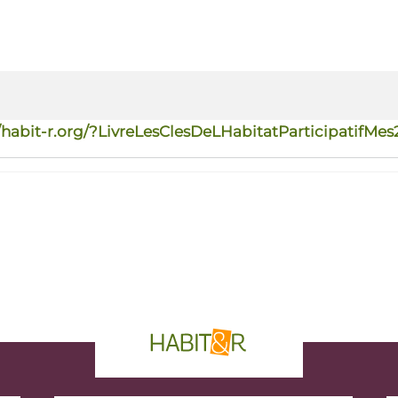
//habit-r.org/?LivreLesClesDeLHabitatParticipatifMes
phrase d'accroche