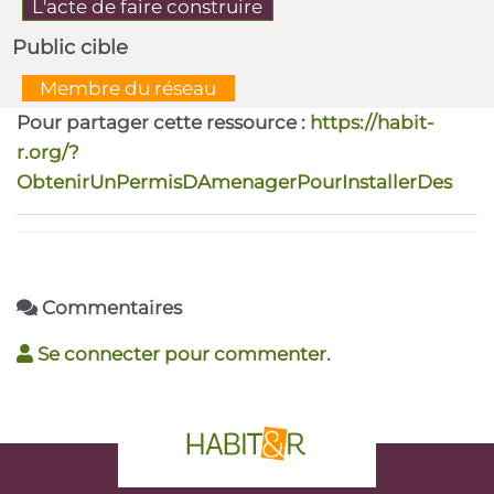
L'acte de faire construire
Public cible
  Membre du réseau  
Pour partager cette ressource :
https://habit-
r.org/?
ObtenirUnPermisDAmenagerPourInstallerDes
Commentaires
Se connecter pour commenter.
phrase d'accroche