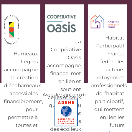
Habitat
La
Participatif
Coopérative
Hameaux
France
Oasis
Légers
fédère les
accompagne,
accompagne
acteurs
finance, met
la création
citoyens et
en lien et
d’écohameaux
professionnels
soutient
accessibles
de l’habitat
Avec le soutien de :
celles et ceux
financièrement,
participatif,
qui vivent ou
pour
qui mettent
souhaitent
permettre à
en lien les
vivre dans
toutes et
futurs
des écolieux