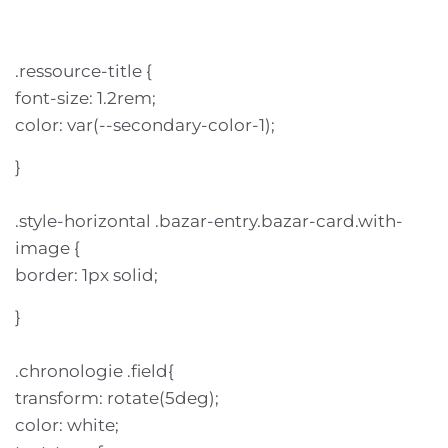
.ressource-title {
font-size: 1.2rem;
color: var(--secondary-color-1);
}
.style-horizontal .bazar-entry.bazar-card.with-
image {
border: 1px solid;
}
.chronologie .field{
transform: rotate(5deg);
color: white;