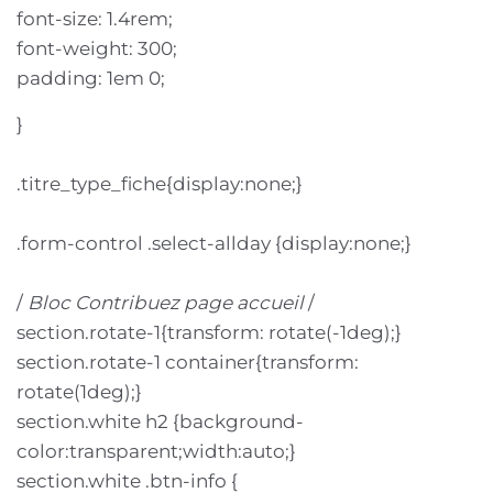
font-size: 1.4rem;
font-weight: 300;
padding: 1em 0;
}
.titre_type_fiche{display:none;}
.form-control .select-allday {display:none;}
/
Bloc Contribuez page accueil
/
section.rotate-1{transform: rotate(-1deg);}
section.rotate-1 container{transform:
rotate(1deg);}
section.white h2 {background-
color:transparent;width:auto;}
section.white .btn-info {