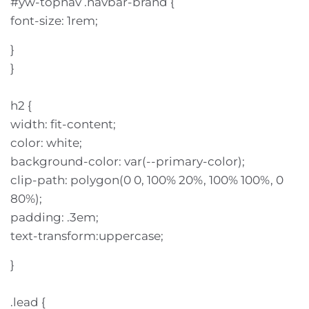
#yw-topnav .navbar-brand {
font-size: 1rem;
}
}
h2 {
width: fit-content;
color: white;
background-color: var(--primary-color);
clip-path: polygon(0 0, 100% 20%, 100% 100%, 0
80%);
padding: .3em;
text-transform:uppercase;
}
.lead {