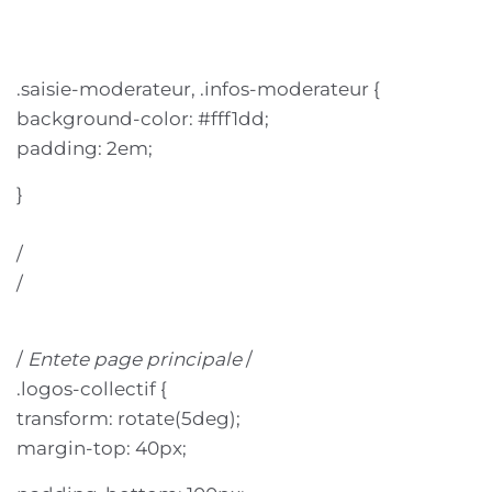
.saisie-moderateur, .infos-moderateur {
background-color: #fff1dd;
padding: 2em;
}
/
/
/
Entete page principale
/
.logos-collectif {
transform: rotate(5deg);
margin-top: 40px;