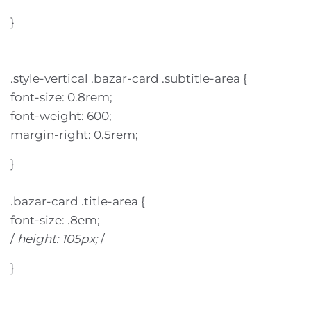
}
.style-vertical .bazar-card .subtitle-area {
font-size: 0.8rem;
font-weight: 600;
margin-right: 0.5rem;
}
.bazar-card .title-area {
font-size: .8em;
/
height: 105px;
/
}