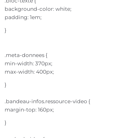
.bloc-texte {
background-color: white;
padding: 1em;
}
.meta-donnees {
min-width: 370px;
max-width: 400px;
}
.bandeau-infos.ressource-video {
margin-top: 160px;
}