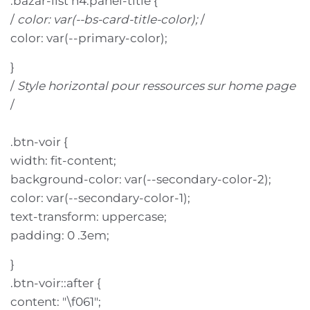
.bazar-list h4.panel-title {
/
color: var(--bs-card-title-color);
/
color: var(--primary-color);
}
/
Style horizontal pour ressources sur home page
/
.btn-voir {
width: fit-content;
background-color: var(--secondary-color-2);
color: var(--secondary-color-1);
text-transform: uppercase;
padding: 0 .3em;
}
.btn-voir::after {
content: "\f061";