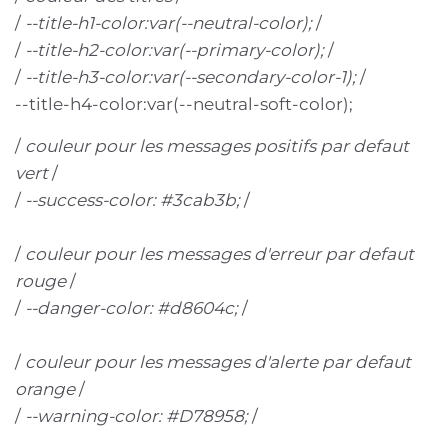
/
--title-h1-color:var(--neutral-color);
/
/
--title-h2-color:var(--primary-color);
/
/
--title-h3-color:var(--secondary-color-1);
/
--title-h4-color:var(--neutral-soft-color);
/
couleur pour les messages positifs par defaut
vert
/
/
--success-color: #3cab3b;
/
/
couleur pour les messages d'erreur par defaut
rouge
/
/
--danger-color: #d8604c;
/
/
couleur pour les messages d'alerte par defaut
orange
/
/
--warning-color: #D78958;
/