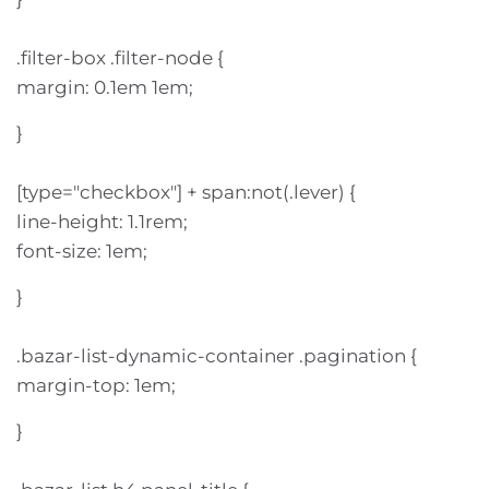
.filter-box .filter-node {
margin: 0.1em 1em;
}
[type="checkbox"] + span:not(.lever) {
line-height: 1.1rem;
font-size: 1em;
}
.bazar-list-dynamic-container .pagination {
margin-top: 1em;
}