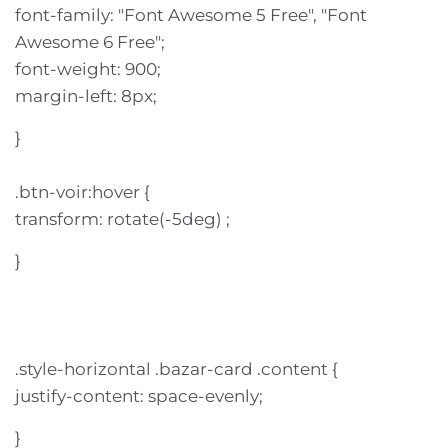
font-family: "Font Awesome 5 Free", "Font
Awesome 6 Free";
font-weight: 900;
margin-left: 8px;
}
.btn-voir:hover {
transform: rotate(-5deg) ;
}
.style-horizontal .bazar-card .content {
justify-content: space-evenly;
}