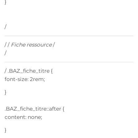
}
/
/ /
Fiche ressource
/
/
/ .BAZ_fiche_titre {
font-size: 2rem;
}
.BAZ_fiche_titre::after {
content: none;
}