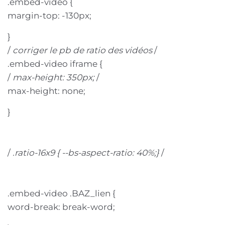
.embed-video {
margin-top: -130px;
}
/
corriger le pb de ratio des vidéos
/
.embed-video iframe {
/
max-height: 350px;
/
max-height: none;
}
/
.ratio-16x9 { --bs-aspect-ratio: 40%;}
/
.embed-video .BAZ_lien {
word-break: break-word;