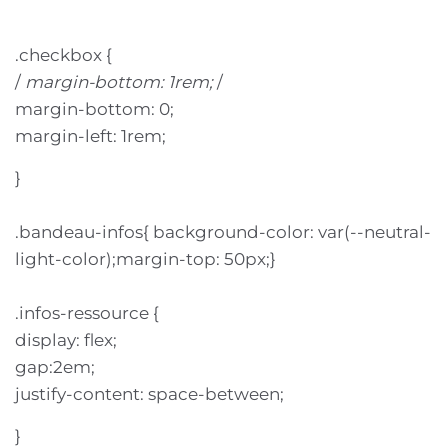
.checkbox {
/
margin-bottom: 1rem;
/
margin-bottom: 0;
margin-left: 1rem;
}
.bandeau-infos{ background-color: var(--neutral-
light-color);margin-top: 50px;}
.infos-ressource {
display: flex;
gap:2em;
justify-content: space-between;
}