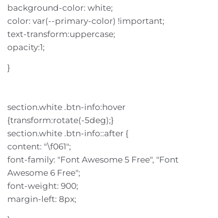
background-color: white;
color: var(--primary-color) !important;
text-transform:uppercase;
opacity:1;
}
section.white .btn-info:hover
{transform:rotate(-5deg);}
section.white .btn-info::after {
content: "\f061";
font-family: "Font Awesome 5 Free", "Font
Awesome 6 Free";
font-weight: 900;
margin-left: 8px;