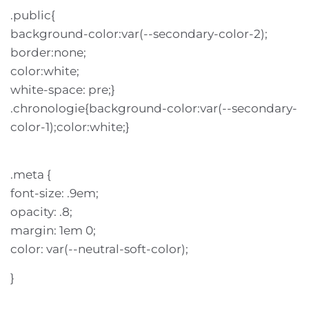
.public{
background-color:var(--secondary-color-2);
border:none;
color:white;
white-space: pre;}
.chronologie{background-color:var(--secondary-
color-1);color:white;}
.meta {
font-size: .9em;
opacity: .8;
margin: 1em 0;
color: var(--neutral-soft-color);
}