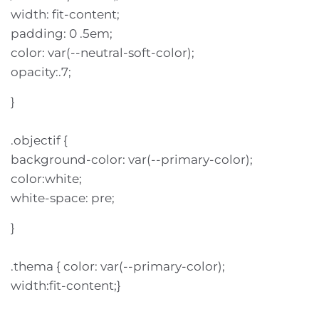
width: fit-content;
padding: 0 .5em;
color: var(--neutral-soft-color);
opacity:.7;
}
.objectif {
background-color: var(--primary-color);
color:white;
white-space: pre;
}
.thema { color: var(--primary-color);
width:fit-content;}