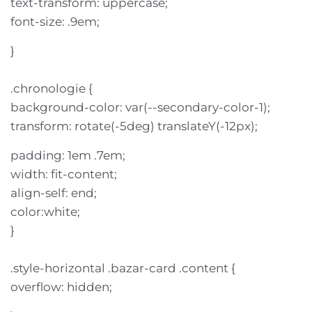
text-transform: uppercase;
font-size: .9em;
}
.chronologie {
background-color: var(--secondary-color-1);
transform: rotate(-5deg) translateY(-12px);
padding: 1em .7em;
width: fit-content;
align-self: end;
color:white;
}
.style-horizontal .bazar-card .content {
overflow: hidden;