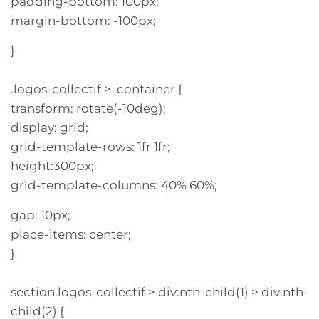
padding-bottom: 100px;
margin-bottom: -100px;
}
.logos-collectif > .container {
transform: rotate(-10deg);
display: grid;
grid-template-rows: 1fr 1fr;
height:300px;
grid-template-columns: 40% 60%;
gap: 10px;
place-items: center;
}
section.logos-collectif > div:nth-child(1) > div:nth-
child(2) {