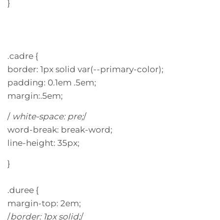
}
.cadre {
border: 1px solid var(--primary-color);
padding: 0.1em .5em;
margin:.5em;
/
white-space: pre;
/
word-break: break-word;
line-height: 35px;
}
.duree {
margin-top: 2em;
/
border: 1px solid;
/